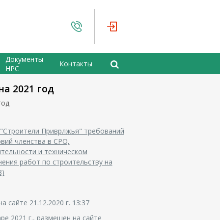
Документы
Контакты
НРС
а 2021 год
год
 "Строители Приврлжья" требований
вий членства в СРО,
ятельности и техническом
нения работ по строительству на
8)
 сайте 21.12.2020 г. 13:37
ре 2021 г., размещен на сайте