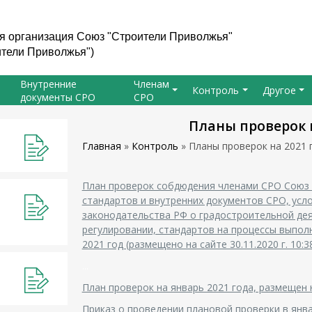
 организация Союз "Строители Приволжья"
тели Приволжья")
Внутренние
Членам
Контроль
Другое
документы СРО
СРО
Планы проверок н
Главная
»
Контроль
»
Планы проверок на 2021 
План проверок собдюдения членами СРО Союз
стандартов и внутренних документов СРО, усло
законодательства РФ о градостроительной де
регулировании, стандартов на процессы выпол
2021 год (размещено на сайте 30.11.2020 г. 10:3
...
План проверок на январь 2021 года, размещен на
Приказ о проведении плановой проверки в янва