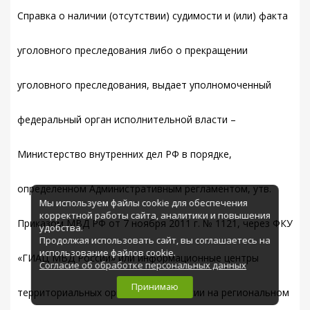
Справка о наличии (отсутствии) судимости и (или) факта
уголовного преследования либо о прекращении
уголовного преследования, выдает уполномоченный
федеральный орган исполнительной власти –
Министерство внутренних дел РФ в порядке,
определенном Административным регламентом, утв.
Мы используем файлы cookie для обеспечения
корректной работы сайта, аналитики и повышения
Приказом МВД РФ от 7 ноября 2011 г. № 1121, через ФКУ
удобства.
Продолжая использовать сайт, вы соглашаетесь на
использование файлов cookie.
«ГИАЦ МВД России» или информационные центры
Согласие об обработке персональных данных
Принимаю
территориальных органов МВД России на региональном