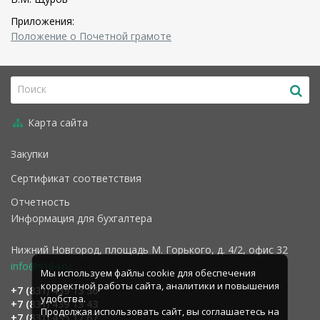
Приложения:
Положение о Почетной грамоте
Карта сайта
Закупки
Сертификат соответствия
Отчетность
Информация для бухгалтера
Нижний Новгород, площадь М. Горького, д. 4/2, офис 32
info@s194.ru
Мы используем файлы cookie для обеспечения
корректной работы сайта, аналитики и повышения
+7 (831) 439 13 36
удобства.
+7 (831) 439 13 43
Продолжая использовать сайт, вы соглашаетесь на
+7 (831) 435 17 67